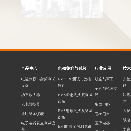
产品中心
电磁兼容与射频
行业应用
技术
电磁兼容与射频测试
EMC/RF测试与监控
航空与军工
实验
设备
软件
设
车辆与轨道交
功率放大器
EMS瞬态抗扰度测试
通
法规
设备
术
光电转换器
集成电路
EMS射频抗扰度测试
人员
通用测试仪表
电子电器
设备
战略
电子电器安全测试设
医疗电器
EMI射频发射测试设
备
专家