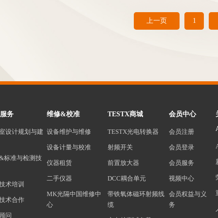
上一页
1
服务
维修&校准
TESTX商城
会员中心
室设计规划与建
设备维护与维修
TESTX光电转换器
会员注册
设备计量与校准
射频开关
会员登录
&标准与检测技
仪器租赁
前置放大器
会员服务
二手仪器
DCC耦合单元
视频中心
技术培训
MK光隔中国维修中
带铁氧体磁环射频线
会员权益与义
技术合作
心
缆
务
顾问