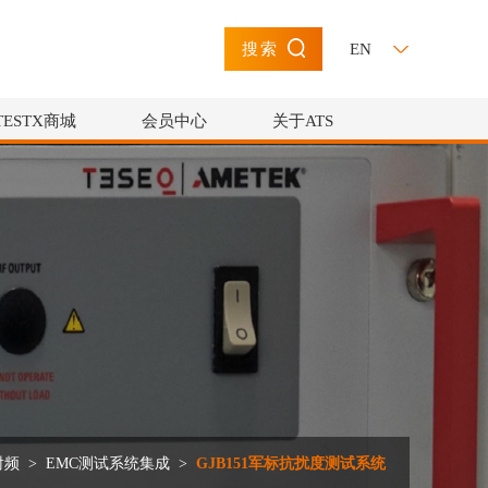
EN
搜索
TESTX商城
会员中心
关于ATS
射频
>
EMC测试系统集成
>
GJB151军标抗扰度测试系统