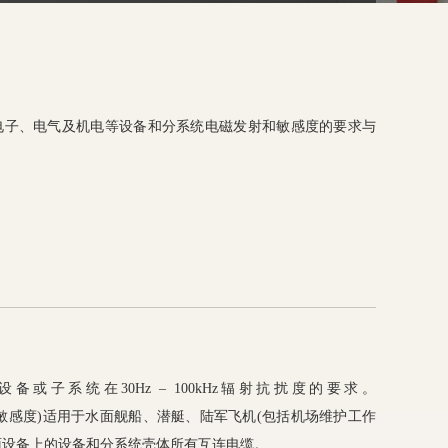
军用电子、电气及机电等设备和分系统电磁发射和敏感度的要求与
1规定了设备或子系统在30Hz – 100kHz辐射抗扰度的要求。
z磁场辐射敏感度)适用于水面舰船、潜艇、陆军飞机(包括机场维护工作
面设备上的设备和分系统壳体所有互连电缆。