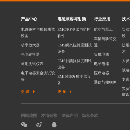
产品中心
电磁兼容与射频
行业应用
技术
电磁兼容与射频测试
EMC/RF测试与监控
航空与军工
实验
设备
软件
设
车辆与轨道交
功率放大器
EMS瞬态抗扰度测试
通
法规
设备
术
光电转换器
集成电路
EMS射频抗扰度测试
人员
通用测试仪表
电子电器
设备
战略
电子电器安全测试设
医疗电器
EMI射频发射测试设
备
专家
通信与物联网
备
机器人安全测试设备
实验
更多
更多
谐波闪烁测试设备
可咨
环境可靠性试验设备
EMC测试系统集成
材料分析测试设备
汽车/军工/航空电性
网站地图
友情链接
法律声明
隐私条款
电源与负载
能测试
集成电路EMC测试设