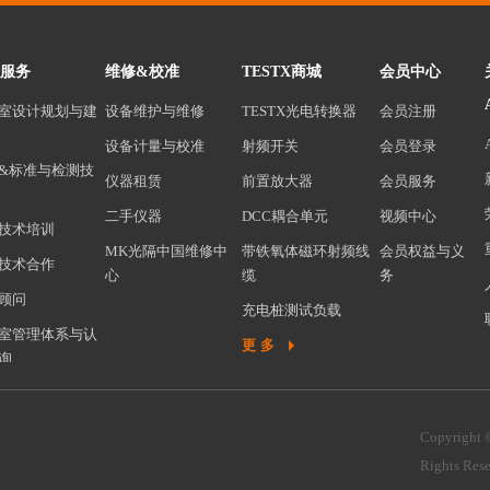
服务
维修&校准
TESTX商城
会员中心
室设计规划与建
设备维护与维修
TESTX光电转换器
会员注册
设备计量与校准
射频开关
会员登录
&标准与检测技
仪器租赁
前置放大器
会员服务
二手仪器
DCC耦合单元
视频中心
技术培训
MK光隔中国维修中
带铁氧体磁环射频线
会员权益与义
技术合作
心
缆
务
顾问
充电桩测试负载
室管理体系与认
前置放大器保护器
更多
询
CCTV监控系统
高低温试验箱
Copyright
天线
Rights Res
天线架