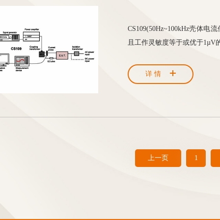
CS109(50Hz~100kHz
且工作灵敏度等于或优于1µV
详情
上一页
1