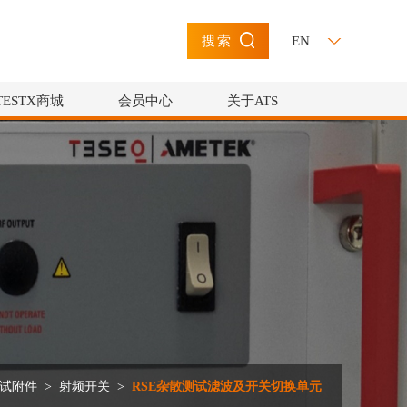
EN
搜索
TESTX商城
会员中心
关于ATS
测试附件
>
射频开关
>
RSE杂散测试滤波及开关切换单元