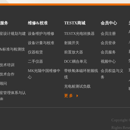
服务
维修&校准
TESTX商城
会员中心
室设计规划与建
设备维护与维修
TESTX光电转换器
会员注册
设备计量与校准
射频开关
会员登录
&标准与检测技
仪器租赁
前置放大器
会员服务
二手仪器
DCC耦合单元
视频中心
技术培训
MK光隔中国维修中
带铁氧体磁环射频线
会员权益与义
技术合作
心
缆
务
顾问
充电桩测试负载
室管理体系与认
前置放大器保护器
更多
询
CCTV监控系统
高低温试验箱
Copyright
天线
Rights Res