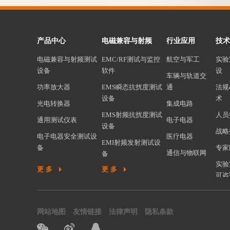
产品中心
电磁兼容与射频
行业应用
技术
电磁兼容与射频测试
EMC/RF测试与监控
航空与军工
实验
设备
软件
设
车辆与轨道交
功率放大器
EMS瞬态抗扰度测试
通
法规
设备
术
光电转换器
集成电路
EMS射频抗扰度测试
人员
通用测试仪表
电子电器
设备
战略
电子电器安全测试设
医疗电器
EMI射频发射测试设
备
专家
通信与物联网
备
机器人安全测试设备
实验
更多
更多
谐波闪烁测试设备
可咨
环境可靠性试验设备
EMC测试系统集成
材料分析测试设备
汽车/军工/航空电性
网站地图
友情链接
法律声明
隐私条款
电源与负载
能测试