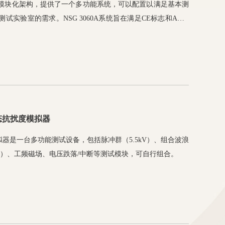
模块化架构，提供了一个多功能系统，可以配置以满足基本测
实验室的需求。NSG 3060A系统旨在满足CE标志和ANSI
行组合波浪涌，振铃波和电快速瞬变（EFT）脉冲以及电能质量测
扩展能力使系统能够配置为更广泛的应用范围。
态抗扰度模拟器
度模拟器是一台多功能测试设备，包括脉冲群（5.5kV）、组合波浪
kV）、工频磁场、电压跌落/中断等测试模块，可自行组合。