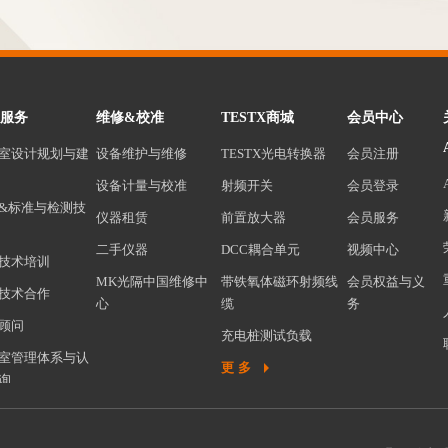
服务
维修&校准
TESTX商城
会员中心
室设计规划与建
设备维护与维修
TESTX光电转换器
会员注册
设备计量与校准
射频开关
会员登录
&标准与检测技
仪器租赁
前置放大器
会员服务
二手仪器
DCC耦合单元
视频中心
技术培训
MK光隔中国维修中
带铁氧体磁环射频线
会员权益与义
技术合作
心
缆
务
顾问
充电桩测试负载
室管理体系与认
前置放大器保护器
更多
询
CCTV监控系统
高低温试验箱