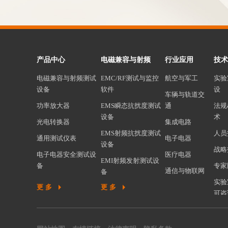
产品中心
电磁兼容与射频
行业应用
技术
电磁兼容与射频测试
EMC/RF测试与监控
航空与军工
实验
设备
软件
设
车辆与轨道交
功率放大器
EMS瞬态抗扰度测试
通
法规
设备
术
光电转换器
集成电路
EMS射频抗扰度测试
人员
通用测试仪表
电子电器
设备
战略
电子电器安全测试设
医疗电器
EMI射频发射测试设
备
专家
通信与物联网
备
机器人安全测试设备
实验
更多
更多
谐波闪烁测试设备
可咨
环境可靠性试验设备
EMC测试系统集成
材料分析测试设备
汽车/军工/航空电性