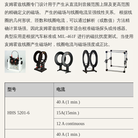
亥姆霍兹线圈专门设计用于产生从直流到音频范围上限及更高范围
的精确定义的磁场。 产生的磁场与线圈电流呈强线性关系。 根据线
圈的几何形状、匝数和线圈电流，可以通过解析（或数值）方法精
确计算场强。因此亥姆霍兹线圈非常适合校准磁场探头或传感器。
典型应用是根据汽车标准或 MIL-461F 进行的磁抗扰度测试。当使用
亥姆霍兹线圈产生磁场时，线圈电流与磁场强度成正比。
型号
电流
40 A (1 min.)
28
HHS 5201-6
15A(15min.)
86
12 A continuous
40 A (1 min.)
64