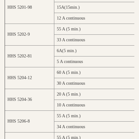
HHS 5201-98
15A(15min.)
20
12 A continuous
55 A (5 min.)
30
HHS 5202-9
33 A continuous
18
6A(5 min.)
30
HHS 5202-81
5 A continuous
20
60 A (5 min.)
25
HHS 5204-12
30 A continuous
12
20 A (5 min.)
25
HHS 5204-36
10 A continuous
12
55 A (5 min.)
10
HHS 5206-8
34 A continuous
65
55 A (5 min.)
21