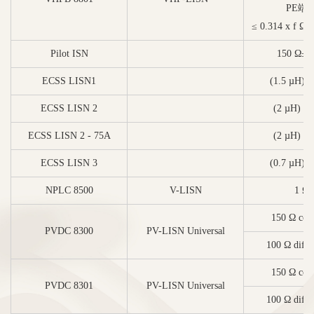
PE端
≤ 0.314 x f Ω 
Pilot ISN
150 Ω±2
ECSS LISN1
(1.5 µH) ||
ECSS LISN 2
(2 µH) || 
ECSS LISN 2 - 75A
(2 µH) || 
ECSS LISN 3
(0.7 µH) ||
NPLC 8500
V-LISN
1 Ω
150 Ω co
PVDC 8300
PV-LISN Universal
100 Ω differ
150 Ω co
PVDC 8301
PV-LISN Universal
100 Ω differ