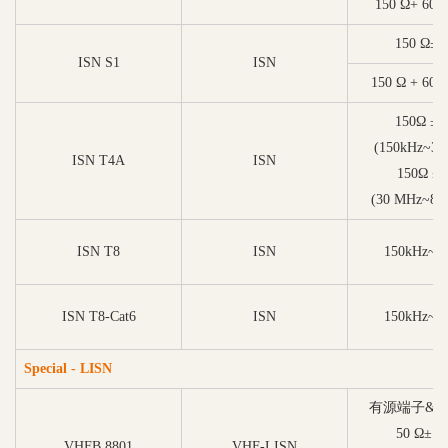
150 Ω+ 60 Ω
150 Ω±2
ISN S1
ISN
150 Ω + 60 Ω
150Ω ± 
(150kHz~3
ISN T4A
ISN
150Ω ±
(30 MHz~8
ISN T8
ISN
150kHz~3
ISN T8-Cat6
ISN
150kHz~8
Special - LISN
有源端子&
50 Ω± 2
VHFB 8801
VHF-LISN