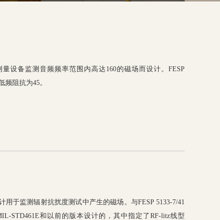
用50Ω测量设备监测音频频率范围内高达160的磁场而设计。FESP
z线，低频阻抗为45。
被设计用于监测辐射抗扰度测试中产生的磁场。与FESP 5133-7/41
-STD461E和以前的版本设计的，其中指定了RF-litz线型