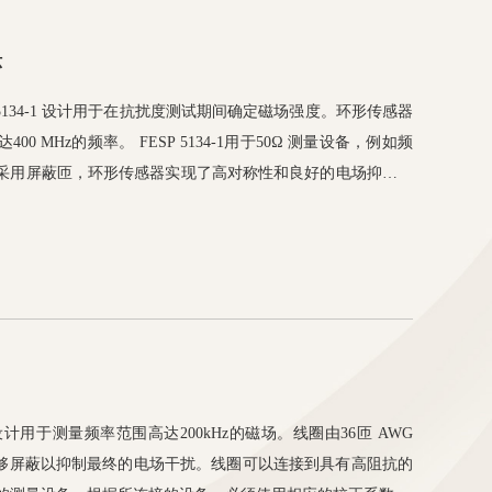
环
 5134-1 设计用于在抗扰度测试期间确定磁场强度。环形传感器
 MHz的频率。 FESP 5134-1用于50Ω 测量设备，例如频
采用屏蔽匝，环形传感器实现了高对称性和良好的电场抑制。
-39、一些汽车标准的抗扰度测试以及符合ICNIRP、IEEE C.95-
许多其他标准的人体暴露极限测量。
/41 设计用于测量频率范围高达200kHz的磁场。线圈由36匝 AWG
。该线圈能够屏蔽以抑制最终的电场干扰。线圈可以连接到具有高阻抗的