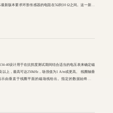
61 F和G最新版本要求环形传感器的电阻在5Ω到10 Ω之间。这一新的
z线来满足，其FESP 5133-F提供了7.5 Ω的电阻。 环形传感器
置线圈，也可以与EUT表面相距70 mm。
5134-40设计用于在抗扰度测试期间结合适当的电压表来确定磁
上，最高可达250kHz，场强值为1 A/m或更高。 线圈轴垂
指示由垂直于线圈平面的磁场线给出。指定的数据始终是指
最佳对齐方式。