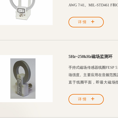
AWG 7/41。MIL-STD4
要求通过使用一个合适的RF-lit
配备了塑料垫片，既可以垂直放
详情
5Hz~250kHz磁场监测环
手持式磁场传感器线圈FESP 
场强度。主要应用在音频范围及以
直于线圈平面，即最大磁场
FESP 5134-40的均匀场和
详情