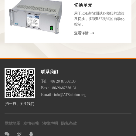
切换单元
用于RSE杂散测试各频段的滤波
及切换，实现RSE测试的自动化
控制。
查看详情
联系我们
Tel
: +86-20-87556133
Fax
: +86-20-87556131
Email
: info@ATSolution.org
扫一扫，关注我们
网站地图
友情链接
法律声明
隐私条款