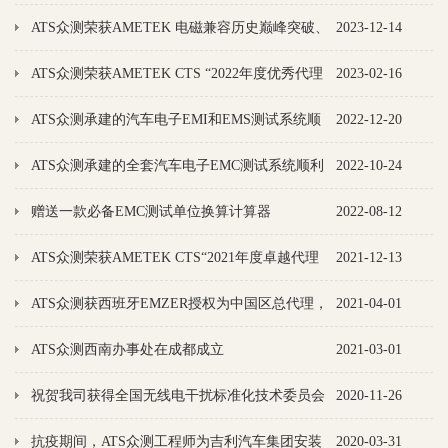
过中国信通院工业互联网创新中心验收
ATS众测荣获AMETEK 电磁兼容历史巅峰突破、
2023-12-14
2023年度最佳代理商双重奖！
ATS众测荣获AMETEK CTS “2022年度优秀代理
2023-02-16
商”称号
ATS众测承建的汽车电子EMI和EMS测试系统顺
2022-12-20
利交付上海电器科学研究院/上海电器检测所使用
ATS众测承建的全套汽车电子EMC测试系统顺利
2022-10-24
交付上海储融检测技术股份有限公司使用
赠送一款必备EMC测试单位换算计算器
2022-08-12
ATS众测荣获AMETEK CTS“2021年度卓越代理
2021-12-13
商”称号
ATS众测获西班牙EMZER授权为中国区总代理，
2021-04-01
推出全新EMSCOPE测量接收机
ATS众测西南办事处在成都成立
2021-03-01
祝贺我司获得全国无线电干扰标准化技术委员会
2020-11-26
A分会2020年度优秀委员称号
抗疫期间，ATS众测工程师为吉利汽车集团安装
2020-03-31